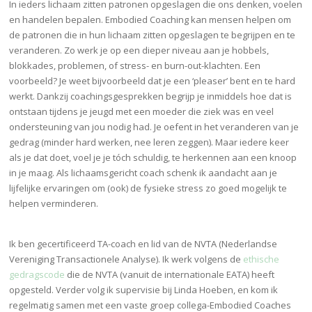
In ieders lichaam zitten patronen opgeslagen die ons denken, voelen
en handelen bepalen. Embodied Coaching kan mensen helpen om
de patronen die in hun lichaam zitten opgeslagen te begrijpen en te
veranderen. Zo werk je op een dieper niveau aan je hobbels,
blokkades, problemen, of stress- en burn-out-klachten. Een
voorbeeld? Je weet bijvoorbeeld dat je een ‘pleaser’ bent en te hard
werkt. Dankzij coachingsgesprekken begrijp je inmiddels hoe dat is
ontstaan tijdens je jeugd met een moeder die ziek was en veel
ondersteuning van jou nodig had. Je oefent in het veranderen van je
gedrag (minder hard werken, nee leren zeggen). Maar iedere keer
als je dat doet, voel je je tóch schuldig, te herkennen aan een knoop
in je maag. Als lichaamsgericht coach schenk ik aandacht aan je
lijfelijke ervaringen om (ook) de fysieke stress zo goed mogelijk te
helpen verminderen.
Ik ben gecertificeerd TA-coach en lid van de NVTA (Nederlandse
Vereniging Transactionele Analyse). Ik werk volgens de
ethische
gedragscode
die de NVTA (vanuit de internationale EATA) heeft
opgesteld. Verder volg ik supervisie bij Linda Hoeben, en kom ik
regelmatig samen met een vaste groep collega-Embodied Coaches