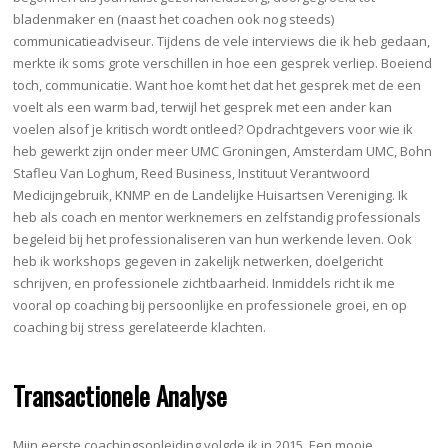
bladenmaker en (naast het coachen ook nog steeds)
communicatieadviseur. Tijdens de vele interviews die ik heb gedaan,
merkte ik soms grote verschillen in hoe een gesprek verliep. Boeiend
toch, communicatie. Want hoe komt het dat het gesprek met de een
voelt als een warm bad, terwijl het gesprek met een ander kan
voelen alsof je kritisch wordt ontleed? Opdrachtgevers voor wie ik
heb gewerkt zijn onder meer UMC Groningen, Amsterdam UMC, Bohn
Stafleu Van Loghum, Reed Business, Instituut Verantwoord
Medicijngebruik, KNMP en de Landelijke Huisartsen Vereniging. Ik
heb als coach en mentor werknemers en zelfstandig professionals
begeleid bij het professionaliseren van hun werkende leven. Ook
heb ik workshops gegeven in zakelijk netwerken, doelgericht
schrijven, en professionele zichtbaarheid. Inmiddels richt ik me
vooral op coaching bij persoonlijke en professionele groei, en op
coaching bij stress gerelateerde klachten.
Transactionele Analyse
Mijn eerste coachingsopleiding volgde ik in 2015. Een mooie