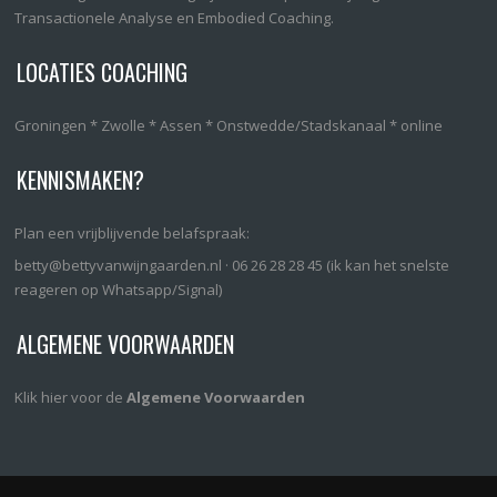
Transactionele Analyse en Embodied Coaching.
LOCATIES COACHING
Groningen * Zwolle * Assen * Onstwedde/Stadskanaal * online
KENNISMAKEN?
Plan een vrijblijvende belafspraak:
betty@bettyvanwijngaarden.nl
· 06 26 28 28 45 (ik kan het snelste
reageren op Whatsapp/Signal)
ALGEMENE VOORWAARDEN
Klik hier voor de
Algemene Voorwaarden