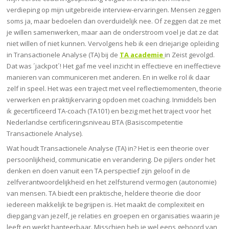
verdieping op mijn uitgebreide interview-ervaringen. Mensen zeggen
soms ja, maar bedoelen dan overduidelijk nee. Of zeggen dat ze met
je willen samenwerken, maar aan de onderstroom voel je dat ze dat
niet willen of niet kunnen. Vervolgens heb ik een driejarige opleiding
in Transactionele Analyse (TA) bij de
TA academie
in Zeist gevolgd.
Dat was ´jackpot´! Het gaf me veel inzicht in effectieve en ineffectieve
manieren van communiceren met anderen. En in welke rol ik daar
zelf in speel. Het was een traject met veel reflectiemomenten, theorie
verwerken en praktijkervaring opdoen met coaching. Inmiddels ben
ik gecertificeerd TA-coach (TA101) en bezig met het traject voor het
Nederlandse certificeringsniveau BTA (Basiscompetentie
Transactionele Analyse).
Wat houdt Transactionele Analyse (TA) in? Het is een theorie over
persoonlijkheid, communicatie en verandering. De pijlers onder het
denken en doen vanuit een TA perspectief zijn geloof in de
zelfverantwoordelijkheid en het zelfsturend vermogen (autonomie)
van mensen. TA biedt een praktische, heldere theorie die door
iedereen makkelijk te begrijpen is. Het maakt de complexiteit en
diepgang van jezelf, je relaties en groepen en organisaties waarin je
leeft en werkt hanteerbaar. Misschien heb je wel eens gehoord van